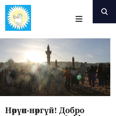
Нөрүөн-нөргүй! Добро